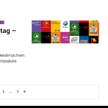
022
dtag –
Niedersachsen.
hlplakate.
1
…
3
4