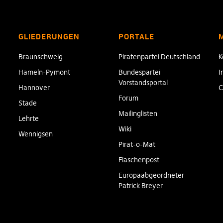
GLIEDERUNGEN
PORTALE
Braunschweig
Piratenpartei Deutschland
K
Hameln-Pymont
Bundespartei
I
Vorstandsportal
Hannover
C
Forum
Stade
Mailinglisten
Lehrte
Wiki
Wennigsen
Pirat-o-Mat
Flaschenpost
Europaabgeordneter
Patrick Breyer