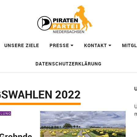
UNSERE ZIELE
PRESSE
KONTAKT
MITG
DATENSCHUTZERKLÄRUNG
U
GSWAHLEN 2022
U
m
EILUNG
 Grohnde