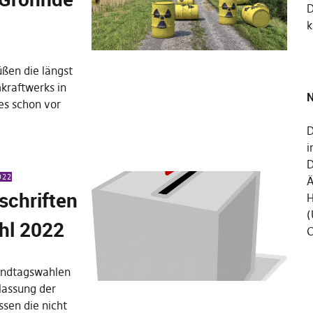
k
ßen die längst
kraftwerks in
N
es schon vor
D
i
D
022
Ä
schriften
H
(
hl 2022
C
andtagswahlen
ulassung der
ssen die nicht