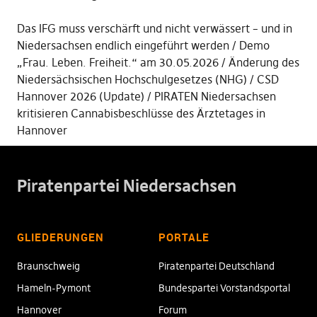
Das IFG muss verschärft und nicht verwässert – und in
Niedersachsen endlich eingeführt werden
Demo
„Frau. Leben. Freiheit.“ am 30.05.2026
Änderung des
Niedersächsischen Hochschulgesetzes (NHG)
CSD
Hannover 2026 (Update)
PIRATEN Niedersachsen
kritisieren Cannabisbeschlüsse des Ärztetages in
Hannover
Piratenpartei Niedersachsen
GLIEDERUNGEN
PORTALE
Braunschweig
Piratenpartei Deutschland
Hameln-Pymont
Bundespartei Vorstandsportal
Hannover
Forum