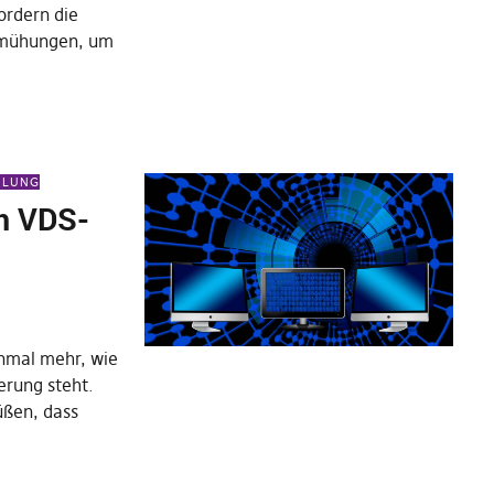
ordern die
emühungen, um
EILUNG
m VDS-
inmal mehr, wie
erung steht.
üßen, dass