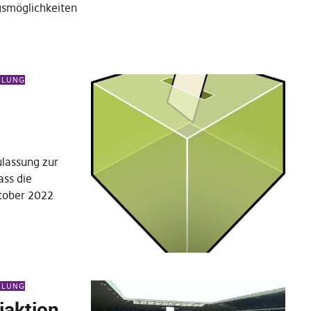
gsmöglichkeiten
EILUNG
ulassung zur
ass die
tober 2022
EILUNG
iaktion