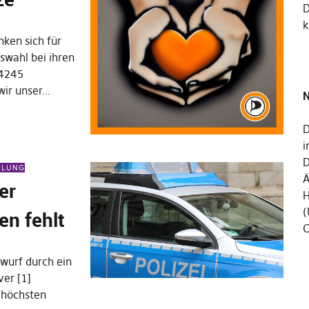
k
ken sich für
wahl bei ihren
14245
wir unser…
N
D
i
D
EILUNG
Ä
er
H
(
n fehlt
C
wurf durch ein
ver [1]
 höchsten