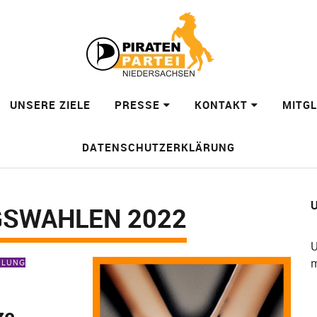
UNSERE ZIELE
PRESSE
KONTAKT
MITG
DATENSCHUTZERKLÄRUNG
U
GSWAHLEN 2022
U
m
EILUNG
ze