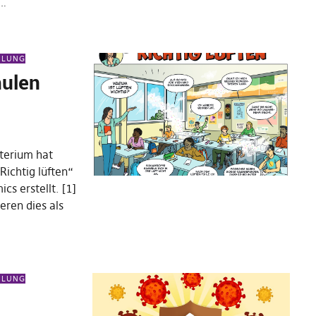
]…
EILUNG
hulen
terium hat
ichtig lüften“
cs erstellt. [1]
eren dies als
EILUNG