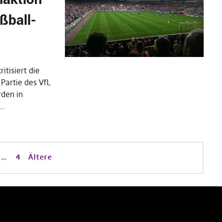
ßball-
itisiert die
 Partie des VfL
den in
s…
…
4
Ältere