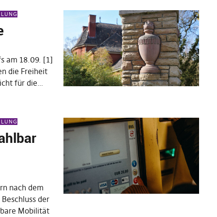
EILUNG
e
s am 18.09. [1]
n die Freiheit
icht für die…
EILUNG
ahlbar
ern nach dem
 Beschluss der
bare Mobilität