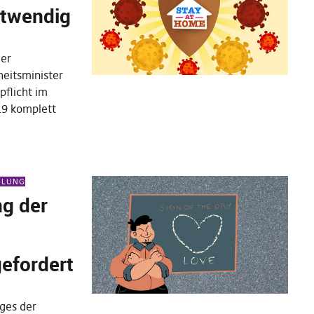
otwendig
ier
eitsminister
pflicht im
19 komplett
EILUNG
ng der
efordert
ages der