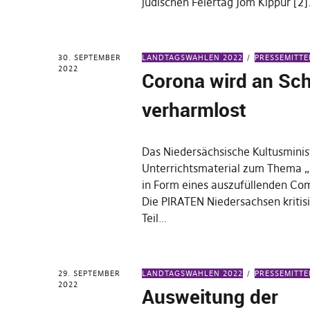
jüdischen Feiertag Jom Kippur [2
30. SEPTEMBER
LANDTAGSWAHLEN 2022
PRESSEMITT
2022
Corona wird an Sc
verharmlost
Das Niedersächsische Kultusminis
Unterrichtsmaterial zum Thema „R
in Form eines auszufüllenden Comi
Die PIRATEN Niedersachsen kritisi
Teil…
29. SEPTEMBER
LANDTAGSWAHLEN 2022
PRESSEMITT
2022
Ausweitung der