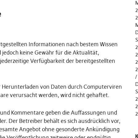
M
2
e
2
M
D
S
reitgestellten Informationen nach bestem Wissen
2
 jedoch keine Gewähr für die Aktualität,
2
 jederzeitige Verfügbarkeit der bereitgestellten
2
2
D
er Herunterladen von Daten durch Computerviren
S
are verursacht werden, wird nicht gehaftet.
2
2
n und Kommentare geben die Auffassungen und
2
. Der Betreiber behält es sich ausdrücklich vor,
gesamte Angebot ohne gesonderte Ankündigung
K
ie Veröffentlichung zeitweise oder endgültig