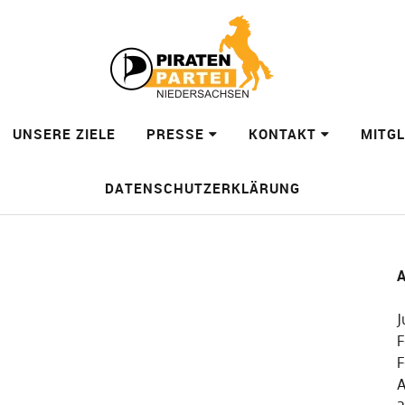
UNSERE ZIELE
PRESSE
KONTAKT
MITG
DATENSCHUTZERKLÄRUNG
A
J
F
F
A