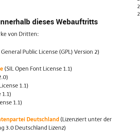
2
2
nnerhalb dieses Webauftritts
e von Dritten:
General Public License (GPL)
Version 2)
pe
(
SIL Open Font License
1.1)
.0)
License
1.1)
e
1.1)
cense
1.1)
ratenpartei Deutschland
(Lizenziert unter der
3.0 Deutschland Lizenz)