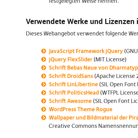
festgelegten Weise nennen.
Verwendete Werke und Lizenzen i
Dieses Webangebot verwendet folgende Werk
JavaScript Framework jQuery
(
GNU 
jQuery FlexSlider
(
MIT License
)
Schrift Bebas Neue von Dharmaty
Schrift DroidSans
(
Apache License
2
Schrift LinLibertine
(
SIL Open Font 
Schrift PoliticsHead
(
WTFPL Licens
Schrift Awesome
(
SIL Open Font Li
WordPress Theme Rogue
Wallpaper und Bildmaterial der Pi
Creative Commons Namensnennung 