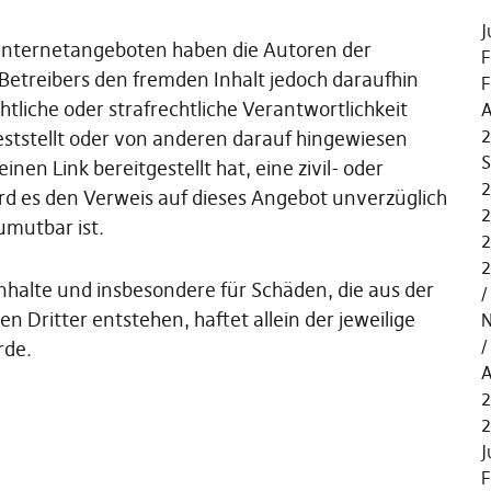
J
 Internetangeboten haben die Autoren der
F
 Betreibers den fremden Inhalt jedoch daraufhin
F
chtliche oder strafrechtliche Verantwortlichkeit
A
2
feststellt oder von anderen darauf hingewiesen
S
nen Link bereitgestellt hat, eine zivil- oder
2
wird es den Verweis auf dieses Angebot unverzüglich
2
umutbar ist.
2
2
 Inhalte und insbesondere für Schäden, die aus der
Dritter entstehen, haftet allein der jeweilige
N
rde.
A
2
J
F