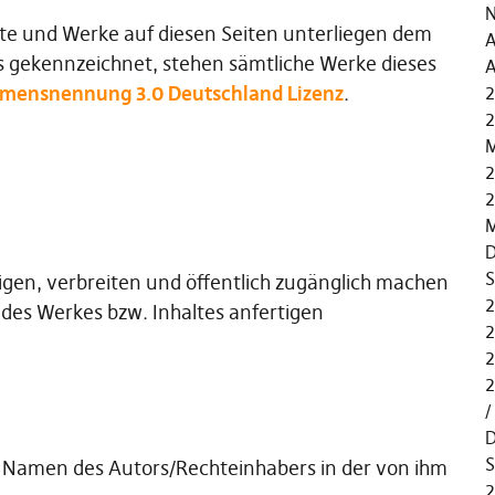
N
alte und Werke auf diesen Seiten unterliegen dem
A
s gekennzeichnet, stehen sämtliche Werke dieses
A
mensnennung 3.0 Deutschland Lizenz
.
2
2
M
2
2
M
D
S
tigen, verbreiten und öffentlich zugänglich machen
2
es Werkes bzw. Inhaltes anfertigen
2
2
2
D
S
 Namen des Autors/Rechteinhabers in der von ihm
2