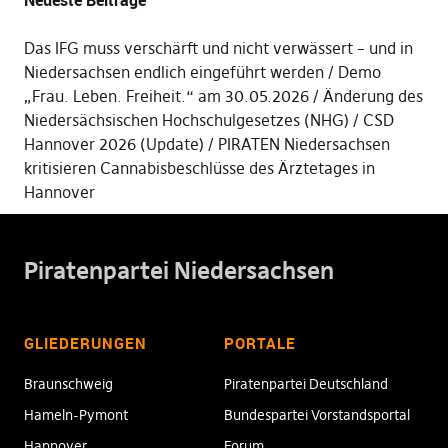
Neueste Beiträge
Das IFG muss verschärft und nicht verwässert – und in
Niedersachsen endlich eingeführt werden
Demo
„Frau. Leben. Freiheit.“ am 30.05.2026
Änderung des
Niedersächsischen Hochschulgesetzes (NHG)
CSD
Hannover 2026 (Update)
PIRATEN Niedersachsen
kritisieren Cannabisbeschlüsse des Ärztetages in
Hannover
Piratenpartei Niedersachsen
GLIEDERUNGEN
PORTALE
Braunschweig
Piratenpartei Deutschland
Hameln-Pymont
Bundespartei Vorstandsportal
Hannover
Forum