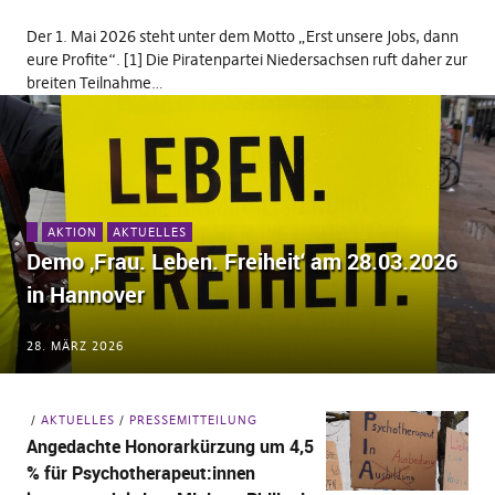
Der 1. Mai 2026 steht unter dem Motto „Erst unsere Jobs, dann
eure Profite“. [1] Die Piratenpartei Niedersachsen ruft daher zur
breiten Teilnahme…
AKTION
AKTUELLES
Demo ‚Frau. Leben. Freiheit‘ am 28.03.2026
in Hannover
28. MÄRZ 2026
AKTUELLES
PRESSEMITTEILUNG
Angedachte Honorarkürzung um 4,5
% für Psychotherapeut:innen