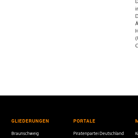
D
i
D
Ä
H
(
C
GLIEDERUNGEN
PORTALE
Braunschweig
Piratenpartei Deutschland
K