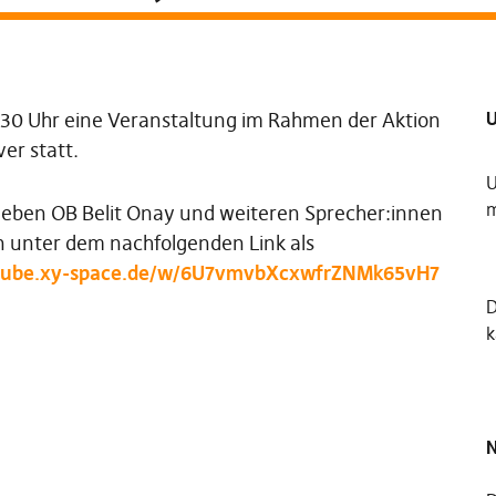
U
:30 Uhr eine Veranstaltung im Rahmen der Aktion
er statt.
U
m
neben OB Belit Onay und weiteren Sprecher:innen
nn unter dem nachfolgenden Link als
/tube.xy-space.de/w/6U7vmvbXcxwfrZNMk65vH7
k
N