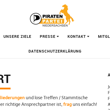
UNSERE ZIELE
PRESSE
KONTAKT
MITG
DATENSCHUTZERKLÄRUNG
RT
A
J
F
liederungen
und lose
Treffen / Stammtische
F
 der richtige Ansprechpartner ist,
frag
uns einfach!
A