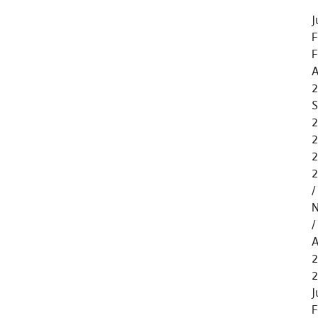
J
F
F
A
2
S
2
2
2
2
N
A
2
J
F