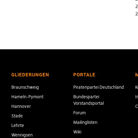
2
2
GLIEDERUNGEN
PORTALE
Braunschweig
Piratenpartei Deutschland
K
Hameln-Pymont
Bundespartei
I
Vorstandsportal
Hannover
C
Forum
Stade
Mailinglisten
Lehrte
Wiki
Wennigsen