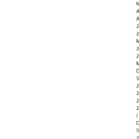
N
A
A
2
2
M
2
2
M
D
S
2
2
2
2
D
S
2