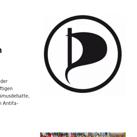
m
 der
ftigen
nismusdebatte,
 Antifa-