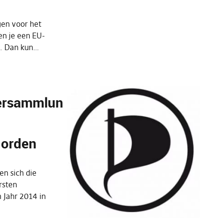
gen voor het
en je een EU-
d. Dan kun…
versammlung
Norden
en sich die
rsten
 Jahr 2014 in