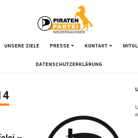
UNSERE ZIELE
PRESSE
KONTAKT
MITG
DATENSCHUTZERKLÄRUNG
U
14
U
m
elei –