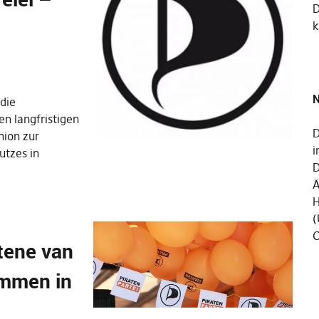
k
N
die
en langfristigen
D
ion zur
i
utzes in
D
Ä
H
(
C
tene van
emmen in