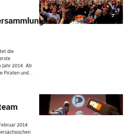
versammlung
tet die
erste
 Jahr 2014. Ab
he Piraten und…
eteam
Februar 2014
dersächsischen