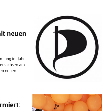
lt neuen
mmlung im Jahr
edersachsen am
nen neuen
rmiert: