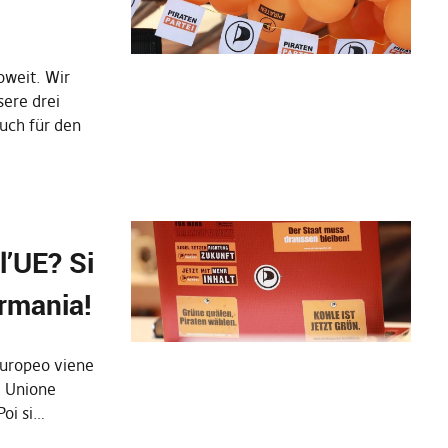
soweit. Wir
sere drei
euch für den
l’UE? Si
ermania!
europeo viene
la Unione
Poi si…