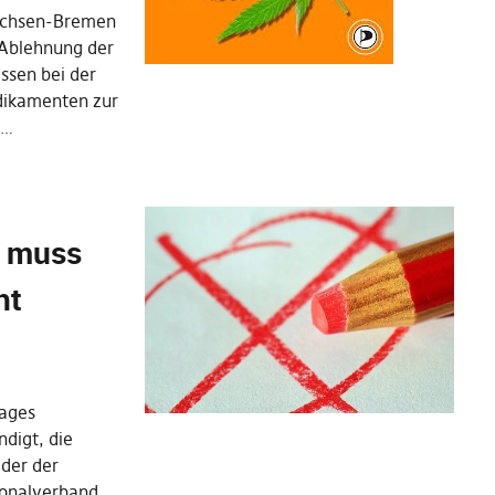
sachsen-Bremen
 Ablehnung der
sen bei der
dikamenten zur
n…
e muss
ht
tages
digt, die
eder der
onalverband