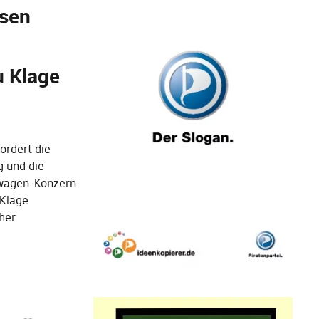
hsen
u Klage
ordert die
g und die
wagen-Konzern
 Klage
cher