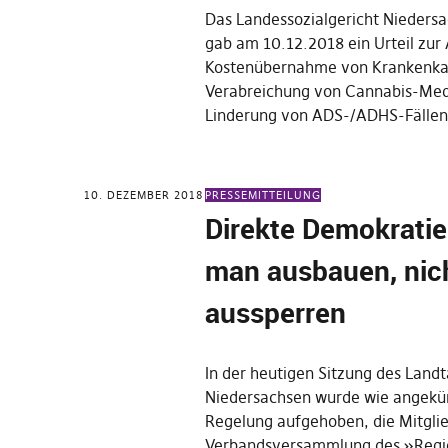
Das Landessozialgericht Nieder
gab am 10.12.2018 ein Urteil zur
Kostenübernahme von Krankenkas
Verabreichung von Cannabis-Me
Linderung von ADS-/ADHS-Fälle
10. DEZEMBER 2018
PRESSEMITTEILUNG
Direkte Demokrati
man ausbauen, nic
aussperren
In der heutigen Sitzung des Land
Niedersachsen wurde wie angekün
Regelung aufgehoben, die Mitgli
Verbandsversammlung des »Regi