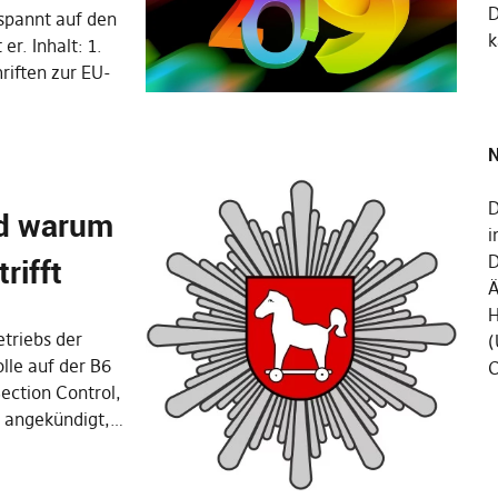
espannt auf den
k
er. Inhalt: 1.
riften zur EU-
N
D
nd warum
i
rifft
D
Ä
H
etriebs der
(
lle auf der B6
C
ection Control,
d angekündigt,…