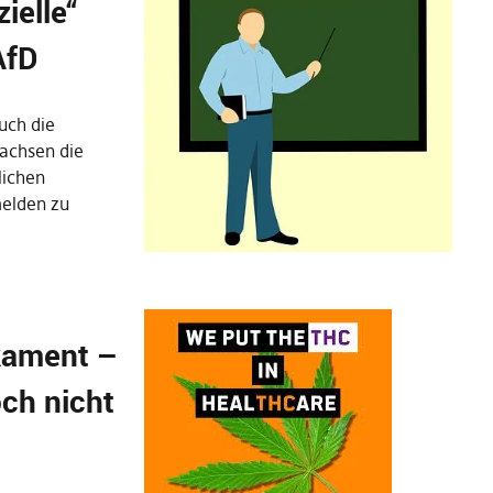
ielle“
AfD
uch die
sachsen die
lichen
elden zu
kament –
ch nicht