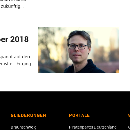
 zukünftig…
er 2018
espannt auf den
 ist er. Er ging
GLIEDERUNGEN
PORTALE
Braunschweig
Piratenpartei Deutschland
K