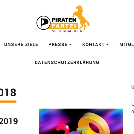
UNSERE ZIELE
PRESSE
KONTAKT
MITG
DATENSCHUTZERKLÄRUNG
U
018
U
m
 2019