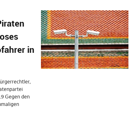
Piraten
loses
fahrer in
ürgerrechtler,
ratenpartei
19 Gegen den
inmaligen