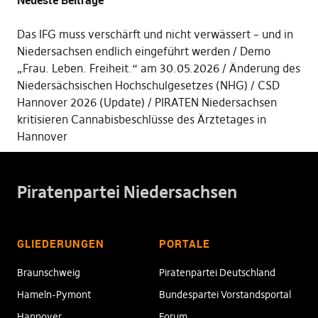
Neueste Beiträge
Das IFG muss verschärft und nicht verwässert – und in
Niedersachsen endlich eingeführt werden
Demo
„Frau. Leben. Freiheit.“ am 30.05.2026
Änderung des
Niedersächsischen Hochschulgesetzes (NHG)
CSD
Hannover 2026 (Update)
PIRATEN Niedersachsen
kritisieren Cannabisbeschlüsse des Ärztetages in
Hannover
Piratenpartei Niedersachsen
GLIEDERUNGEN
PORTALE
Braunschweig
Piratenpartei Deutschland
Hameln-Pymont
Bundespartei Vorstandsportal
Hannover
Forum