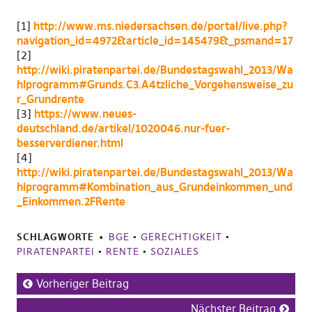
[1]
http://www.ms.niedersachsen.de/portal/live.php?
navigation_id=4972&article_id=145479&_psmand=17
[2]
http://wiki.piratenpartei.de/Bundestagswahl_2013/Wa
hlprogramm#Grunds.C3.A4tzliche_Vorgehensweise_zu
r_Grundrente
[3]
https://www.neues-
deutschland.de/artikel/1020046.nur-fuer-
besserverdiener.html
[4]
http://wiki.piratenpartei.de/Bundestagswahl_2013/Wa
hlprogramm#Kombination_aus_Grundeinkommen_und
_Einkommen.2FRente
SCHLAGWORTE
BGE
•
GERECHTIGKEIT
•
PIRATENPARTEI
•
RENTE
•
SOZIALES
Vorheriger Beitrag
Nächster Beitrag