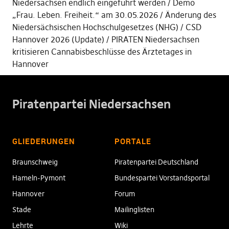
Niedersachsen endlich eingeführt werden
Demo
„Frau. Leben. Freiheit.“ am 30.05.2026
Änderung des
Niedersächsischen Hochschulgesetzes (NHG)
CSD
Hannover 2026 (Update)
PIRATEN Niedersachsen
kritisieren Cannabisbeschlüsse des Ärztetages in
Hannover
Piratenpartei Niedersachsen
GLIEDERUNGEN
PORTALE
Braunschweig
Piratenpartei Deutschland
Hameln-Pymont
Bundespartei Vorstandsportal
Hannover
Forum
Stade
Mailinglisten
Lehrte
Wiki