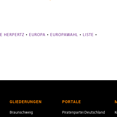
E HERPERTZ
•
EUROPA
•
EUROPAWAHL
•
LISTE
•
GLIEDERUNGEN
PORTALE
Braunschweig
Piratenpartei Deutschland
K