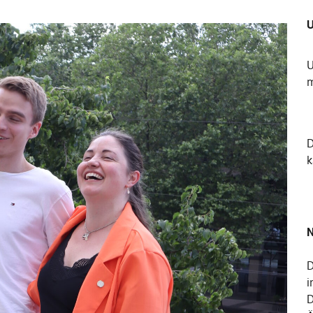
U
U
m
k
N
D
i
D