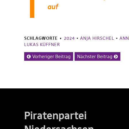
auf
SCHLAGWORTE
2024
•
ANJA HIRSCHEL
•
ANN
LUKAS KÜFFNER
Vorheriger Beitrag
Nächster Beitrag
Piratenpartei