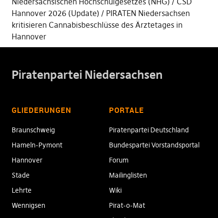
Niedersächsischen Hochschulgesetzes (NHG)
CSD
Hannover 2026 (Update)
PIRATEN Niedersachsen
kritisieren Cannabisbeschlüsse des Ärztetages in
Hannover
Piratenpartei Niedersachsen
GLIEDERUNGEN
PORTALE
Braunschweig
Piratenpartei Deutschland
Hameln-Pymont
Bundespartei Vorstandsportal
Hannover
Forum
Stade
Mailinglisten
Lehrte
Wiki
Wennigsen
Pirat-o-Mat