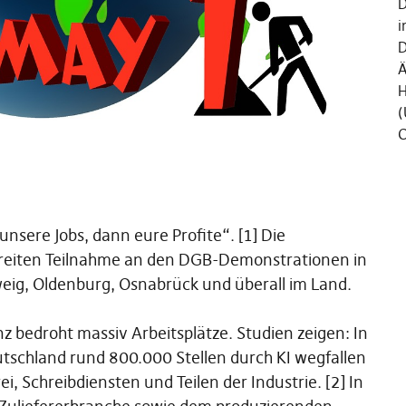
D
i
D
Ä
H
(
C
nsere Jobs, dann eure Profite“. [1] Die
 breiten Teilnahme an den DGB-Demonstrationen in
eig, Oldenburg, Osnabrück und überall im Land.
nz bedroht massiv Arbeitsplätze. Studien zeigen: In
utschland rund 800.000 Stellen durch KI wegfallen
i, Schreibdiensten und Teilen der Industrie. [2] In