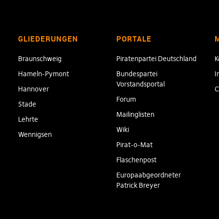
GLIEDERUNGEN
PORTALE
Braunschweig
Piratenpartei Deutschland
K
Hameln-Pymont
Bundespartei
I
Vorstandsportal
Hannover
C
Forum
Stade
Mailinglisten
Lehrte
Wiki
Wennigsen
Pirat-o-Mat
Flaschenpost
Europaabgeordneter
Patrick Breyer