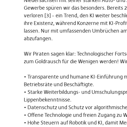
Niedersachsen mit seiner starken Auto- und
Gewerbe spüren wir das besonders. Bereits 2
verloren [3] – ein Trend, den KI weiter bes
ihre Existenz, während Konzerne mit KI-Prof
lassen. Nur mit umfassenden Umbrüchen am 
abzufangen.
Wir Piraten sagen klar: Technologischer Fortsc
zum Goldrausch für die Wenigen werden! Wir
• Transparente und humane KI-Einführung m
Betriebsräte und Beschäftigte.
• Starke Weiterbildungs- und Umschulungspr
Lippenbekenntnisse.
• Datenschutz und Schutz vor algorithmisch
• Offene Technologie und freien Zugang zu W
• Hohe Steuern auf Robotik und KI, damit 