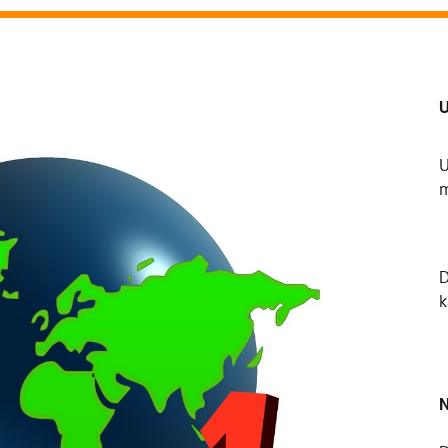
U
U
m
k
N