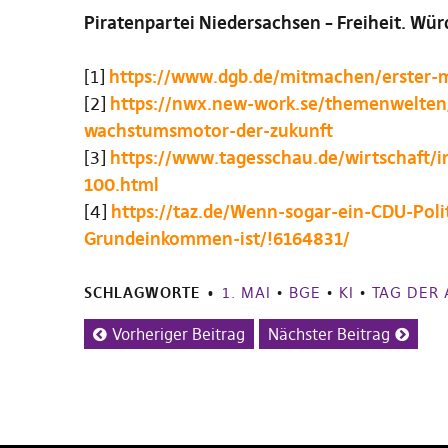
Piratenpartei Niedersachsen – Freiheit. Würd
[1]
https://www.dgb.de/mitmachen/erster-
[2]
https://nwx.new-work.se/themenwelten/d
wachstumsmotor-der-zukunft
[3]
https://www.tagesschau.de/wirtschaft/i
100.html
[4]
https://taz.de/Wenn-sogar-ein-CDU-Polit
Grundeinkommen-ist/!6164831/
SCHLAGWORTE
1. MAI
•
BGE
•
KI
•
TAG DER 
Vorheriger Beitrag
Nächster Beitrag