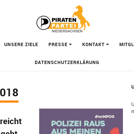
UNSERE ZIELE
PRESSE
KONTAKT
MITG
DATENSCHUTZERKLÄRUNG
U
018
U
m
reicht
 geht