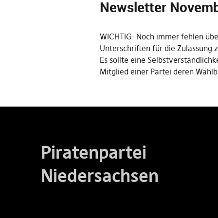
Newsletter Novem
WICHTIG: Noch immer fehlen übe
Unterschriften für die Zulassung 
Es sollte eine Selbstverständlichke
Mitglied einer Partei deren Wähl
Piratenpartei
Niedersachsen