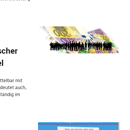
scher
l
ttelbar mit
edeutet auch,
ständig im