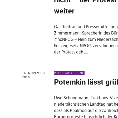
weiter
Gastbeitrag und Pressemitteilung
Zimmermann, Sprecherin des Bün
#noNPOG – Nein zum Niedersäch
Polizeigesetz NPOG verschieben r
der Protest geht…
14. NOVEMBER
PRESSEMITTEILUNG
2018
Potemkin lässt gr
Uwe Schünemann, Fraktions-Vize
niedersächsischen Landtag hat h
dass als Reaktion auf die zahlrei
Bürgerproteste hinsichtlich der 