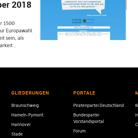
ber 2018
r 1500
zur Europawahl.
it sein, als
barkeit…
GLIEDERUNGEN
PORTALE
Braunschweig
Piratenpartei Deutschland
K
Hameln-Pymont
Bundespartei
I
Vorstandsportal
Hannover
C
Forum
Stade