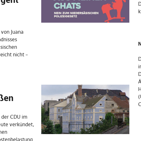
k
 von Juana
dnisses
N
sischen
eicht nicht –
D
i
D
Ä
H
üßen
(
C
 der CDU im
eute verkündet,
chen
Kostenbelastung