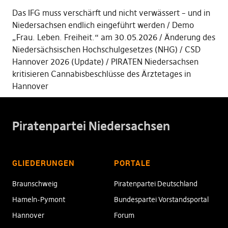
Das IFG muss verschärft und nicht verwässert – und in
Niedersachsen endlich eingeführt werden
Demo
„Frau. Leben. Freiheit.“ am 30.05.2026
Änderung des
Niedersächsischen Hochschulgesetzes (NHG)
CSD
Hannover 2026 (Update)
PIRATEN Niedersachsen
kritisieren Cannabisbeschlüsse des Ärztetages in
Hannover
Piratenpartei Niedersachsen
GLIEDERUNGEN
PORTALE
Braunschweig
Piratenpartei Deutschland
Hameln-Pymont
Bundespartei Vorstandsportal
Hannover
Forum