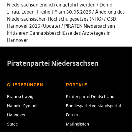
Niedersachsen endlich eingeführt werden
Demo
„Frau. Leben. Freiheit.“ am 30.05.2026
Änderung des
Niedersächsischen Hochschulgesetzes (NHG)
CSD
Hannover 2026 (Update)
PIRATEN Niedersachsen
kritisieren Cannabisbeschlüsse des Ärztetages in
Hannover
Piratenpartei Niedersachsen
GLIEDERUNGEN
PORTALE
Braunschweig
Piratenpartei Deutschland
Hameln-Pymont
Bundespartei Vorstandsportal
Hannover
Forum
Stade
Mailinglisten