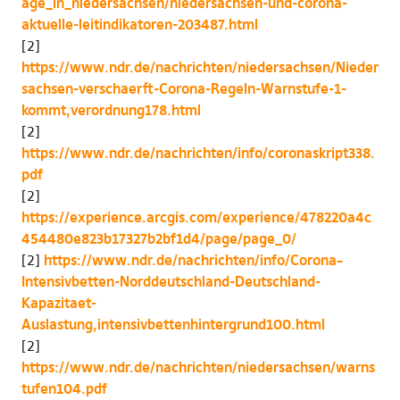
age_in_niedersachsen/niedersachsen-und-corona-
aktuelle-leitindikatoren-203487.html
[2]
https://www.ndr.de/nachrichten/niedersachsen/Nieder
sachsen-verschaerft-Corona-Regeln-Warnstufe-1-
kommt,verordnung178.html
[2]
https://www.ndr.de/nachrichten/info/coronaskript338.
pdf
[2]
https://experience.arcgis.com/experience/478220a4c
454480e823b17327b2bf1d4/page/page_0/
[2]
https://www.ndr.de/nachrichten/info/Corona–
Intensivbetten-Norddeutschland-Deutschland-
Kapazitaet-
Auslastung,intensivbettenhintergrund100.html
[2]
https://www.ndr.de/nachrichten/niedersachsen/warns
tufen104.pdf