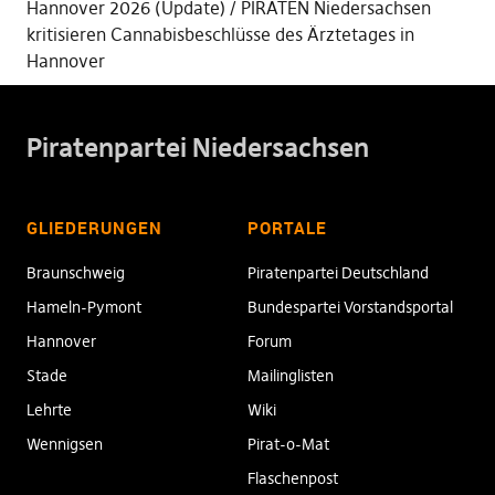
Hannover 2026 (Update)
PIRATEN Niedersachsen
kritisieren Cannabisbeschlüsse des Ärztetages in
Hannover
Piratenpartei Niedersachsen
GLIEDERUNGEN
PORTALE
Braunschweig
Piratenpartei Deutschland
Hameln-Pymont
Bundespartei Vorstandsportal
Hannover
Forum
Stade
Mailinglisten
Lehrte
Wiki
Wennigsen
Pirat-o-Mat
Flaschenpost