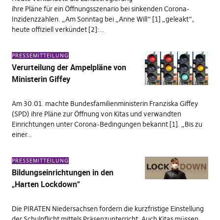
ihre Pläne für ein Öffnungsszenario bei sinkenden Corona-
Inzidenzzahlen. „Am Sonntag bei „Anne Will“ [1] „geleakt“,
heute offiziell verkündet [2]:…
PRESSEMITTEILUNG
Verurteilung der Ampelpläne von
Ministerin Giffey
Am 30.01. machte Bundesfamilienministerin Franziska Giffey
(SPD) ihre Pläne zur Öffnung von Kitas und verwandten
Einrichtungen unter Corona-Bedingungen bekannt [1]. „Bis zu
einer…
PRESSEMITTEILUNG
Bildungseinrichtungen in den
„Harten Lockdown“
Die PIRATEN Niedersachsen fordern die kurzfristige Einstellung
der Schulpflicht mittels Präsenzunterricht. Auch Kitas müssen