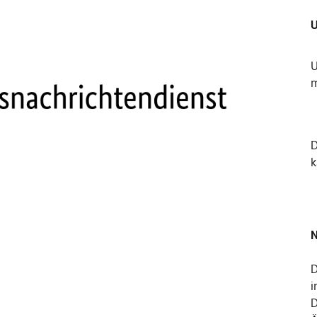
U
U
m
k
N
D
i
D