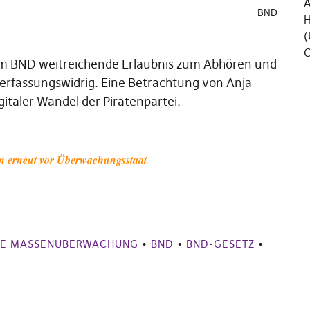
Ä
BND
H
(
C
dem BND weitreichende Erlaubnis zum Abhören und
verfassungswidrig. Eine Betrachtung von Anja
italer Wandel der Piratenpartei.
erneut vor Überwachungsstaat
SE MASSENÜBERWACHUNG
•
BND
•
BND-GESETZ
•