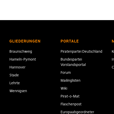
GLIEDERUNGEN
PORTALE
Braunschweig
Piratenpartei Deutschland
K
Hameln-Pymont
Bundespartei
I
Vorstandsportal
Hannover
C
Forum
Stade
Mailinglisten
Lehrte
Wiki
Wennigsen
Pirat-o-Mat
Flaschenpost
Europaabgeordneter