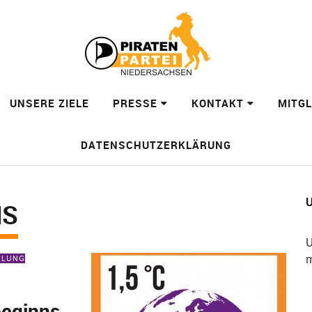
UNSERE ZIELE
PRESSE
KONTAKT
MITG
DATENSCHUTZERKLÄRUNG
U
NS
U
m
EILUNG
beginns