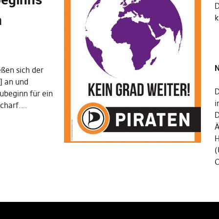
n
k
N
ßen sich der
] an und
D
ubeginn für ein
i
scharf.…
D
Ä
H
(
C