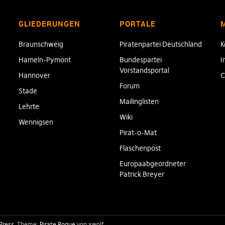
GLIEDERUNGEN
PORTALE
Braunschweig
Piratenpartei Deutschland
K
Hameln-Pymont
Bundespartei
I
Vorstandsportal
Hannover
C
Forum
Stade
Mailinglisten
Lehrte
Wiki
Wennigsen
Pirat-o-Mat
Flaschenpost
Europaabgeordneter
Patrick Breyer
Press
Theme:
Pirate Rogue
von xwolf