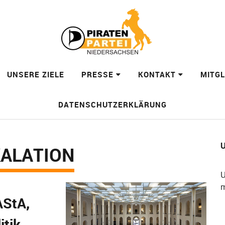
UNSERE ZIELE
PRESSE
KONTAKT
MITG
DATENSCHUTZERKLÄRUNG
U
ALATION
U
m
AStA,
itik