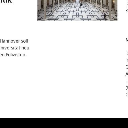
k
N
 Hannover soll
niversität neu
D
n Polizisten.
i
D
Ä
H
(
C