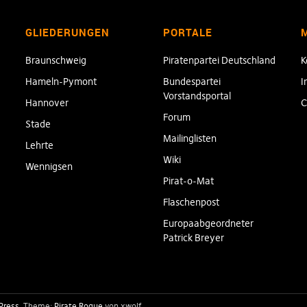
GLIEDERUNGEN
PORTALE
Braunschweig
Piratenpartei Deutschland
K
Hameln-Pymont
Bundespartei
I
Vorstandsportal
Hannover
C
Forum
Stade
Mailinglisten
Lehrte
Wiki
Wennigsen
Pirat-o-Mat
Flaschenpost
Europaabgeordneter
Patrick Breyer
Press
Theme:
Pirate Rogue
von xwolf