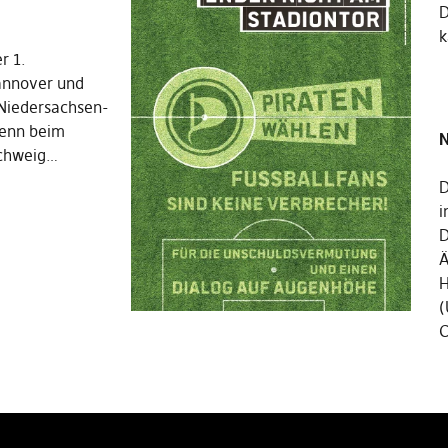
k
r 1.
Hannover und
Niedersachsen-
wenn beim
N
schweig…
D
i
D
Ä
H
(
C