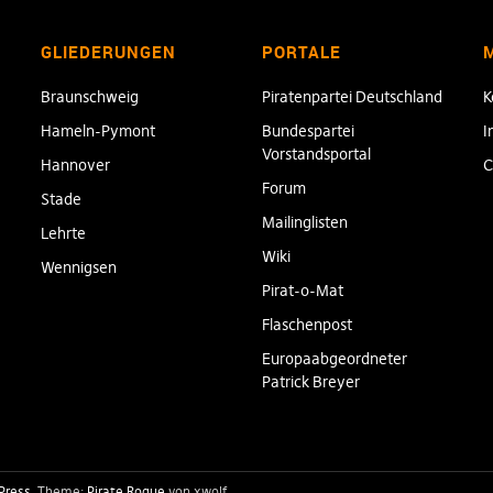
GLIEDERUNGEN
PORTALE
Braunschweig
Piratenpartei Deutschland
K
Hameln-Pymont
Bundespartei
I
Vorstandsportal
Hannover
C
Forum
Stade
Mailinglisten
Lehrte
Wiki
Wennigsen
Pirat-o-Mat
Flaschenpost
Europaabgeordneter
Patrick Breyer
Press
Theme:
Pirate Rogue
von xwolf