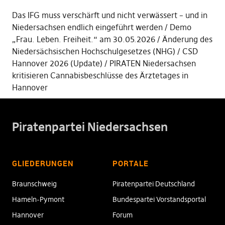
Das IFG muss verschärft und nicht verwässert – und in
Niedersachsen endlich eingeführt werden
Demo
„Frau. Leben. Freiheit.“ am 30.05.2026
Änderung des
Niedersächsischen Hochschulgesetzes (NHG)
CSD
Hannover 2026 (Update)
PIRATEN Niedersachsen
kritisieren Cannabisbeschlüsse des Ärztetages in
Hannover
Piratenpartei Niedersachsen
GLIEDERUNGEN
PORTALE
Braunschweig
Piratenpartei Deutschland
Hameln-Pymont
Bundespartei Vorstandsportal
Hannover
Forum