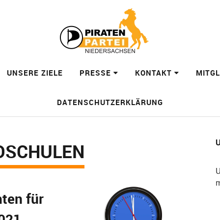
UNSERE ZIELE
PRESSE
KONTAKT
MITG
DATENSCHUTZERKLÄRUNG
U
DSCHULEN
U
m
ten für
2021