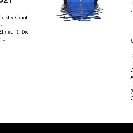
k
inister Grant
as
1 mit. [1] Die
en…
N
D
i
D
Ä
H
(
C