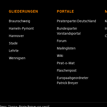
GLIEDERUNGEN
PORTALE
Braunschweig
Piratenpartei Deutschland
K
Hameln-Pymont
Bundespartei
I
Vorstandsportal
Hannover
C
Forum
Stade
Mailinglisten
Lehrte
Wiki
Wennigsen
Pirat-o-Mat
Flaschenpost
Europaabgeordneter
Patrick Breyer
Press
Theme:
Pirate Rogue
von xwolf