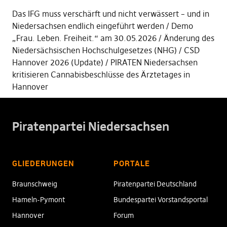
Das IFG muss verschärft und nicht verwässert – und in
Niedersachsen endlich eingeführt werden
Demo
„Frau. Leben. Freiheit.“ am 30.05.2026
Änderung des
Niedersächsischen Hochschulgesetzes (NHG)
CSD
Hannover 2026 (Update)
PIRATEN Niedersachsen
kritisieren Cannabisbeschlüsse des Ärztetages in
Hannover
Piratenpartei Niedersachsen
GLIEDERUNGEN
PORTALE
Braunschweig
Piratenpartei Deutschland
Hameln-Pymont
Bundespartei Vorstandsportal
Hannover
Forum