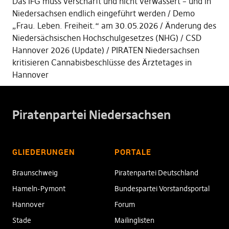
Das IFG muss verschärft und nicht verwässert – und in
Niedersachsen endlich eingeführt werden
Demo
„Frau. Leben. Freiheit.“ am 30.05.2026
Änderung des
Niedersächsischen Hochschulgesetzes (NHG)
CSD
Hannover 2026 (Update)
PIRATEN Niedersachsen
kritisieren Cannabisbeschlüsse des Ärztetages in
Hannover
Piratenpartei Niedersachsen
GLIEDERUNGEN
PORTALE
Braunschweig
Piratenpartei Deutschland
Hameln-Pymont
Bundespartei Vorstandsportal
Hannover
Forum
Stade
Mailinglisten