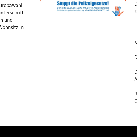
Europawahl
k
nterschrift.
en und
Wohnsitz in
N
D
i
D
Ä
H
(
C