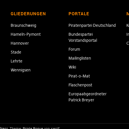
GLIEDERUNGEN
PORTALE
Braunschweig
Piratenpartei Deutschland
K
Hameln-Pymont
Bundespartei
I
Vorstandsportal
Hannover
C
Forum
Stade
Mailinglisten
Lehrte
Wiki
Wennigsen
Pirat-o-Mat
Flaschenpost
Europaabgeordneter
Patrick Breyer
Press
Theme:
Pirate Rogue
von xwolf