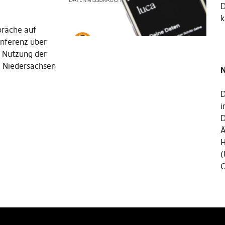
k
präche auf
nferenz über
r Nutzung der
N Niedersachsen
N
D
i
D
Ä
H
(
C