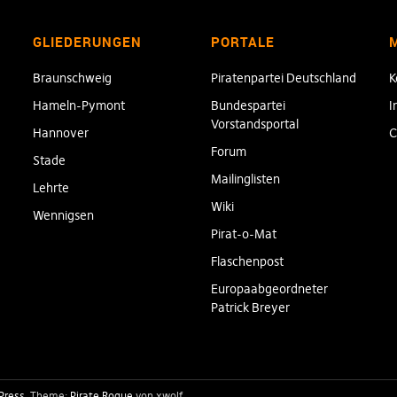
GLIEDERUNGEN
PORTALE
Braunschweig
Piratenpartei Deutschland
K
Hameln-Pymont
Bundespartei
I
Vorstandsportal
Hannover
C
Forum
Stade
Mailinglisten
Lehrte
Wiki
Wennigsen
Pirat-o-Mat
Flaschenpost
Europaabgeordneter
Patrick Breyer
Press
Theme:
Pirate Rogue
von xwolf