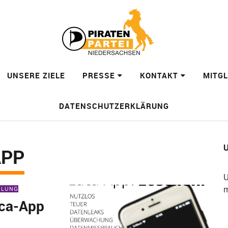
UNSERE ZIELE
PRESSE
KONTAKT
MITG
DATENSCHUTZERKLÄRUNG
U
APP
U
m
EILUNG
uca-App