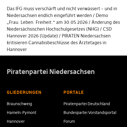
Das IFG muss verschärft und nicht verwässert – und in
Niedersachsen endlich eingeführt werden
Demo
„Frau. Leben. Freiheit.“ am 30.05.2026
Änderung des
Niedersächsischen Hochschulgesetzes (NHG)
CSD
Hannover 2026 (Update)
PIRATEN Niedersachsen
kritisieren Cannabisbeschlüsse des Ärztetages in
Hannover
Piratenpartei Niedersachsen
GLIEDERUNGEN
PORTALE
Braunschweig
Piratenpartei Deutschland
Hameln-Pymont
Bundespartei Vorstandsportal
Hannover
Forum