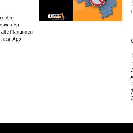
k
rn den
sowie den
 alle Planungen
r luca-App
N
D
i
D
Ä
H
(
C