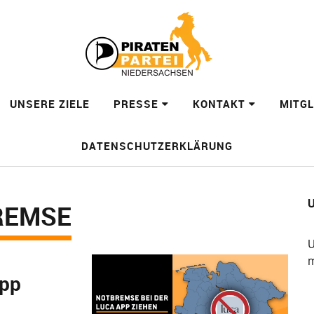
UNSERE ZIELE
PRESSE
KONTAKT
MITG
DATENSCHUTZERKLÄRUNG
U
REMSE
U
m
App