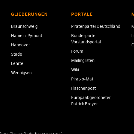
GLIEDERUNGEN
PORTALE
Braunschweig
Piratenpartei Deutschland
K
Hameln-Pymont
Bundespartei
I
Vorstandsportal
Hannover
C
Forum
Stade
Mailinglisten
Lehrte
Wiki
Wennigsen
Pirat-o-Mat
Flaschenpost
Europaabgeordneter
Patrick Breyer
Press
Theme:
Pirate Rogue
von xwolf