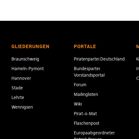
GLIEDERUNGEN
PORTALE
Braunschweig
Piratenpartei Deutschland
K
Hameln-Pymont
Bundespartei
I
Vorstandsportal
Hannover
C
Forum
Stade
Mailinglisten
Lehrte
Wiki
Wennigsen
Pirat-o-Mat
Flaschenpost
Europaabgeordneter