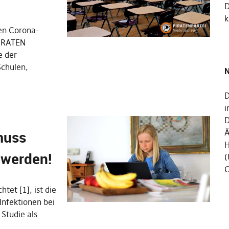
k
den Corona-
PIRATEN
e der
Schulen,
N
D
i
D
muss
Ä
H
 werden!
(
C
tet [1], ist die
Infektionen bei
 Studie als