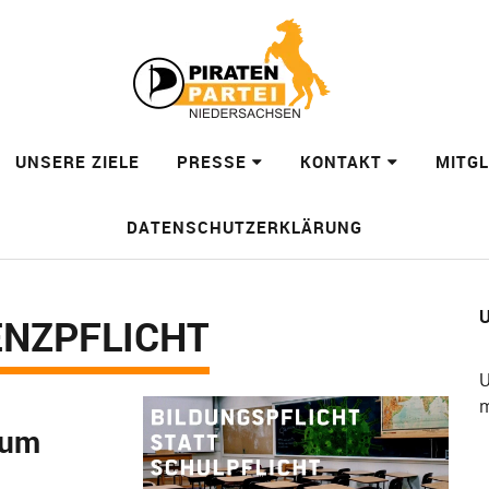
UNSERE ZIELE
PRESSE
KONTAKT
MITG
DATENSCHUTZERKLÄRUNG
U
NZPFLICHT
U
m
zum