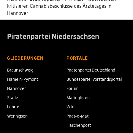
kritisieren Cannabisbeschlüsse des Ärztetages in
Hannover
Piratenpartei Niedersachsen
GLIEDERUNGEN
PORTALE
Braunschweig
Piratenpartei Deutschland
Hameln-Pymont
Bundespartei Vorstandsportal
Hannover
Forum
Stade
Mailinglisten
Lehrte
Wiki
Wennigsen
Pirat-o-Mat
Flaschenpost