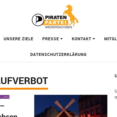
UNSERE ZIELE
PRESSE
KONTAKT
MITG
DATENSCHUTZERKLÄRUNG
U
AUFVERBOT
U
m
EILUNG
 –
chsen