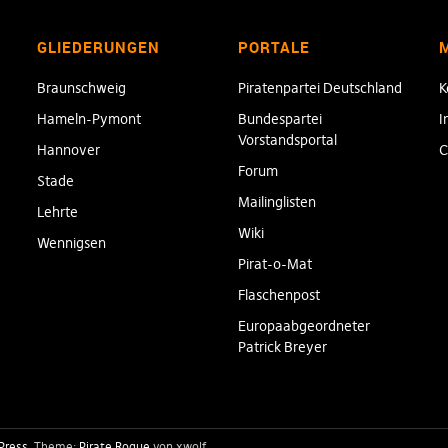
GLIEDERUNGEN
PORTALE
Braunschweig
Piratenpartei Deutschland
K
Hameln-Pymont
Bundespartei
I
Vorstandsportal
Hannover
C
Forum
Stade
Mailinglisten
Lehrte
Wiki
Wennigsen
Pirat-o-Mat
Flaschenpost
Europaabgeordneter
Patrick Breyer
Press
Theme:
Pirate Rogue
von xwolf