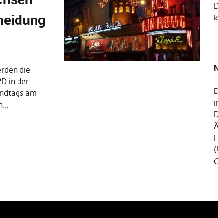
cheidung
k
N
rden die
D in der
D
andtags am
i
in…
D
Ä
H
(
C