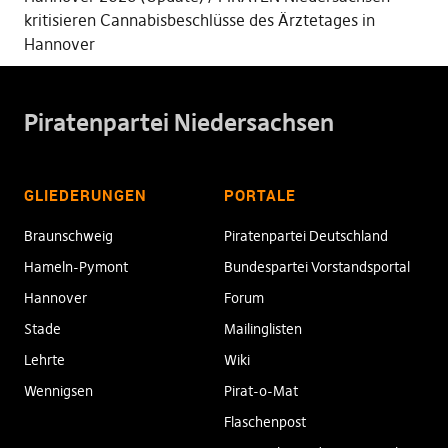
kritisieren Cannabisbeschlüsse des Ärztetages in
Hannover
Piratenpartei Niedersachsen
GLIEDERUNGEN
PORTALE
Braunschweig
Piratenpartei Deutschland
Hameln-Pymont
Bundespartei Vorstandsportal
Hannover
Forum
Stade
Mailinglisten
Lehrte
Wiki
Wennigsen
Pirat-o-Mat
Flaschenpost