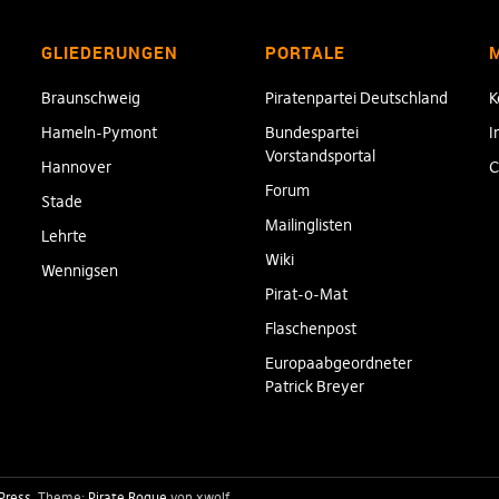
GLIEDERUNGEN
PORTALE
Braunschweig
Piratenpartei Deutschland
K
Hameln-Pymont
Bundespartei
I
Vorstandsportal
Hannover
C
Forum
Stade
Mailinglisten
Lehrte
Wiki
Wennigsen
Pirat-o-Mat
Flaschenpost
Europaabgeordneter
Patrick Breyer
Press
Theme:
Pirate Rogue
von xwolf