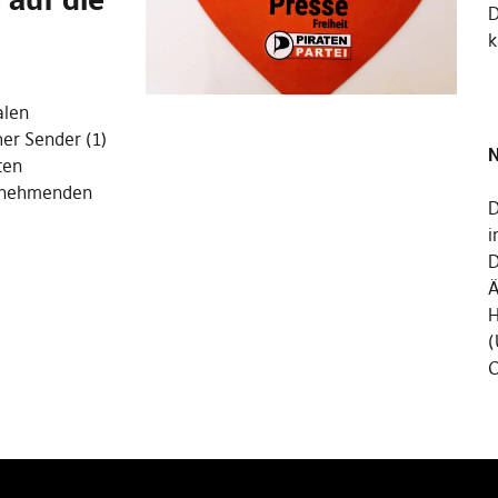
k
alen
her Sender (1)
N
ten
u nehmenden
D
i
D
Ä
H
(
C