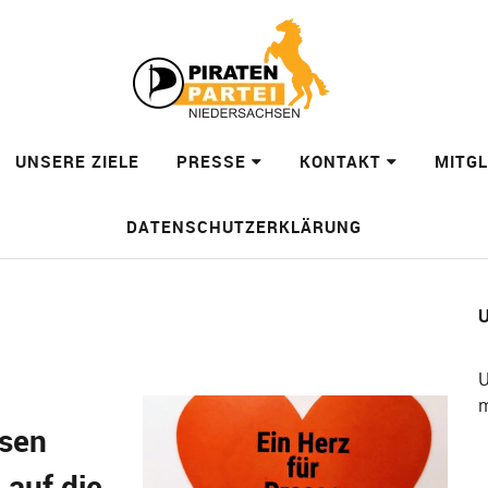
UNSERE ZIELE
PRESSE
KONTAKT
MITG
DATENSCHUTZERKLÄRUNG
U
U
m
hsen
 auf die