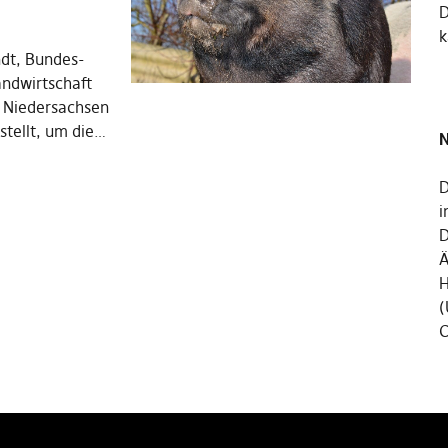
k
ndt, Bundes-
ndwirtschaft
 Niedersachsen
stellt, um die…
N
D
i
D
Ä
H
(
C