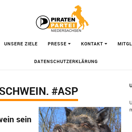
UNSERE ZIELE
PRESSE
KONTAKT
MITG
DATENSCHUTZERKLÄRUNG
U
SCHWEIN. #ASP
U
m
wein sein