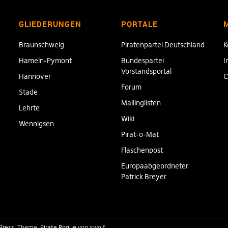
GLIEDERUNGEN
PORTALE
Braunschweig
Piratenpartei Deutschland
K
Hameln-Pymont
Bundespartei
I
Vorstandsportal
Hannover
C
Forum
Stade
Mailinglisten
Lehrte
Wiki
Wennigsen
Pirat-o-Mat
Flaschenpost
Europaabgeordneter
Patrick Breyer
Press
Theme:
Pirate Rogue
von xwolf