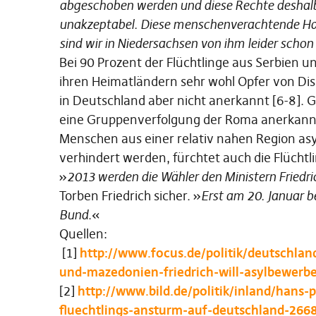
abgeschoben werden und diese Rechte deshalb 
unakzeptabel. Diese menschenverachtende Hal
sind wir in Niedersachsen von ihm leider scho
Bei 90 Prozent der Flüchtlinge aus Serbien u
ihren Heimatländern sehr wohl Opfer von Dis
in Deutschland aber nicht anerkannt [6-8]. 
eine Gruppenverfolgung der Roma anerkannt
Menschen aus einer relativ nahen Region asyl
verhindert werden, fürchtet auch die Flüchtlin
»
2013 werden die Wähler den Ministern Friedr
Torben Friedrich sicher. »
Erst am 20. Januar 
Bund
.«
Quellen:
[1]
http://www.focus.de/politik/deutschla
und-mazedonien-friedrich-will-asylbewer
[2]
http://www.bild.de/politik/inland/hans-p
fluechtlings-ansturm-auf-deutschland-2668