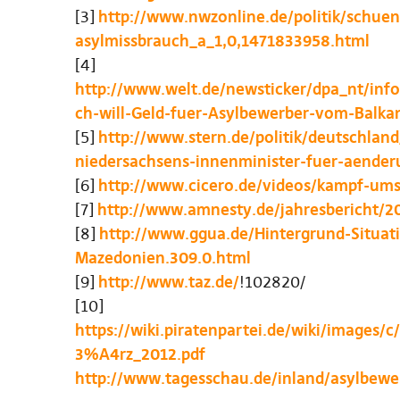
[3]
http://www.nwzonline.de/politik/schue
asylmissbrauch_a_1,0,1471833958.html
[4]
http://www.welt.de/newsticker/dpa_nt/info
ch-will-Geld-fuer-Asylbewerber-vom-Balka
[5]
http://www.stern.de/politik/deutschla
niedersachsens-innenminister-fuer-aender
[6]
http://www.cicero.de/videos/kampf-um
[7]
http://www.amnesty.de/jahresbericht/
[8]
http://www.ggua.de/Hintergrund-Situa
Mazedonien.309.0.html
[9]
http://www.taz.de/
!102820/
[10]
https://wiki.piratenpartei.de/wiki/imag
3%A4rz_2012.pdf
http://www.tagesschau.de/inland/asylbewe