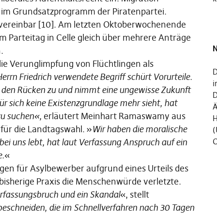
on im Grundsatzprogramm der Piratenpartei.
vereinbar [10]. Am letzten Oktoberwochenende
m Parteitag in Celle gleich über mehrere Anträge
N
.
die Verunglimpfung von Flüchtlingen als
D
errn Friedrich verwendete Begriff schürt Vorurteile.
i
den Rücken zu und nimmt eine ungewisse Zukunft
D
für sich keine Existenzgrundlage mehr sieht, hat
Ä
zu suchen«,
erläutert Meinhart Ramaswamy aus
H
für die Landtagswahl. »
Wir haben die moralische
(
bei uns lebt, hat laut Verfassung Anspruch auf ein
C
e.
«
en für Asylbewerber aufgrund eines Urteils des
 bisherige Praxis die Menschenwürde verletzte.
Verfassungsbruch und ein Skandal
«, stellt
beschneiden, die im Schnellverfahren nach 30 Tagen