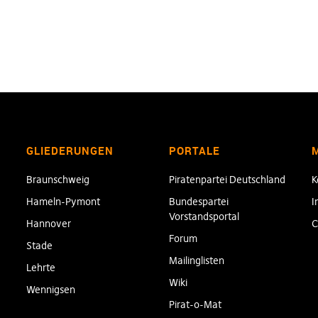
GLIEDERUNGEN
PORTALE
Braunschweig
Piratenpartei Deutschland
K
Hameln-Pymont
Bundespartei
I
Vorstandsportal
Hannover
C
Forum
Stade
Mailinglisten
Lehrte
Wiki
Wennigsen
Pirat-o-Mat