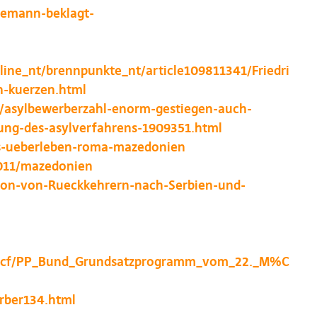
nemann-beklagt-
line_nt/brennpunkte_nt/article109811341/Friedri
n-kuerzen.html
nd/asylbewerberzahl-enorm-gestiegen-auch-
ung-des-asylverfahrens-1909351.html
s-ueberleben-roma-mazedonien
2011/mazedonien
tion-von-Rueckkehrern-nach-Serbien-und-
es/c/cf/PP_Bund_Grundsatzprogramm_vom_22._M%C
rber134.html