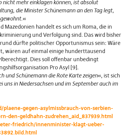
nicht mehr einklagen können, ist absolut
tung, die Minister Schünemann an den Tag legt,
n gewohnt
.«
nd Mazedonien handelt es sich um Roma, die in
kriminierung und Verfolgung sind. Das wird bisher
Grund dürfte politischer Opportunismus sein: Wäre
, wären auf einmal einige hunderttausend
berechtigt. Dies soll offenbar unbedingt
gshilfsorganisation Pro Asyl [9].
ich und Schünemann die Rote Karte zeigen
«, ist sich
bei uns in Niedersachsen und im September auch im
nd/plaene-gegen-asylmissbrauch-von-serbien-
bern-den-geldhahn-zudrehen_aid_837939.html
eter-friedrich/innenminister-klagt-ueber-
3892.bild.html