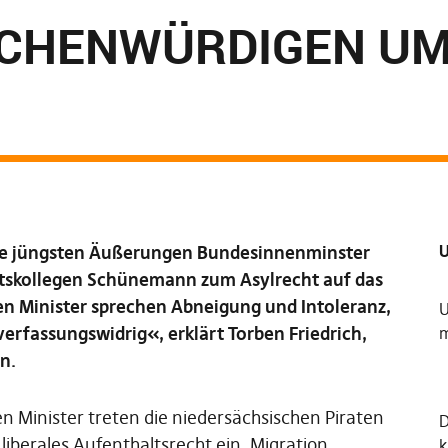
CHENWÜRDIGEN UM
U
 die jüngsten Äußerungen Bundesinnenminster
mtskollegen Schünemann zum Asylrecht auf das
en Minister sprechen Abneigung und Intoleranz,
U
erfassungswidrig«, erklärt Torben Friedrich,
m
n.
n Minister treten die niedersächsischen Piraten
iberales Aufenthaltsrecht ein. Migration
k