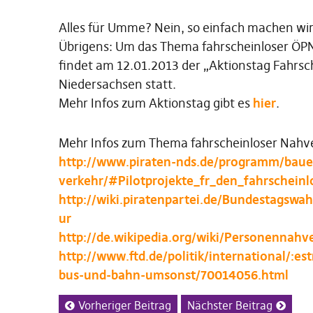
Alles für Umme? Nein, so einfach machen wir
Übrigens: Um das Thema fahrscheinloser ÖP
findet am 12.01.2013 der „Aktionstag Fahrsc
Niedersachsen statt.
Mehr Infos zum Aktionstag gibt es
hier
.
Mehr Infos zum Thema fahrscheinloser Nahver
http://www.piraten-nds.de/programm/bau
verkehr/#Pilotprojekte_fr_den_fahrschein
http://wiki.piratenpartei.de/Bundestagsw
ur
http://de.wikipedia.org/wiki/Personennahv
http://www.ftd.de/politik/international/:es
bus-und-bahn-umsonst/70014056.html
Vorheriger Beitrag
Nächster Beitrag