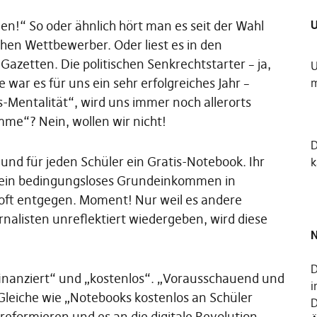
U
llen!“ So oder ähnlich hört man es seit der Wahl
hen Wettbewerber. Oder liest es in den
azetten. Die politischen Senkrechtstarter – ja,
U
 war es für uns ein sehr erfolgreiches Jahr –
m
-Mentalität“, wird uns immer noch allerorts
Umme“? Nein, wollen wir nicht!
 und für jeden Schüler ein Gratis-Notebook. Ihr
k
d ein bedingungsloses Grundeinkommen in
oft entgegen. Moment! Nur weil es andere
alisten unreflektiert wiedergeben, wird diese
N
D
finanziert“ und „kostenlos“. „Vorausschauend und
i
s Gleiche wie „Notebooks kostenlos an Schüler
D
 reformieren und es an die digitale Revolution