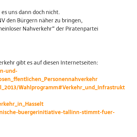
 es uns dann doch nicht.
NV den Bürgern näher zu bringen,
heinloser Nahverkehr“ der Piratenpartei
kehr gibt es auf diesen Internetseiten:
en-und-
losen_ffentlichen_Personennahverkehr
ahl_2013/Wahlprogramm#Verkehr_und_Infrastrukt
erkehr_in_Hasselt
tnische-buergerinitiative-tallinn-stimmt-fuer-