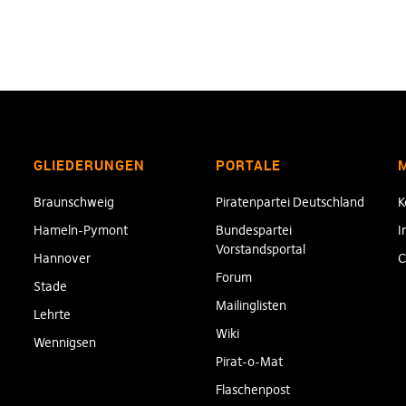
GLIEDERUNGEN
PORTALE
Braunschweig
Piratenpartei Deutschland
K
Hameln-Pymont
Bundespartei
I
Vorstandsportal
Hannover
C
Forum
Stade
Mailinglisten
Lehrte
Wiki
Wennigsen
Pirat-o-Mat
Flaschenpost