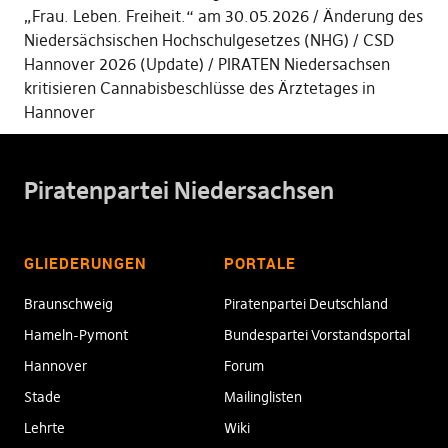
„Frau. Leben. Freiheit.“ am 30.05.2026
Änderung des
Niedersächsischen Hochschulgesetzes (NHG)
CSD
Hannover 2026 (Update)
PIRATEN Niedersachsen
kritisieren Cannabisbeschlüsse des Ärztetages in
Hannover
Piratenpartei Niedersachsen
GLIEDERUNGEN
PORTALE
Braunschweig
Piratenpartei Deutschland
Hameln-Pymont
Bundespartei Vorstandsportal
Hannover
Forum
Stade
Mailinglisten
Lehrte
Wiki