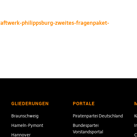
raftwerk-philippsburg-zweites-fragenpaket-
GLIEDERUNGEN
PORTALE
Braunschweig
Piratenpartei Deutschland
K
Hameln-Pymont
Bundespartei
I
Vorstandsportal
Hannover
C