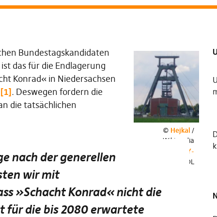
U
chen Bundestagskandidaten
ist das für die Endlagerung
ht Konrad« in Niedersachsen
U
t
[1]
. Deswegen fordern die
m
n die tatsächlichen
©
Hejkal
/
Wikimedia
k
Commons /
CC-BY-
e nach der generellen
SA-3.0
/ GFDL
sten wir mit
ass
»
Schacht Konrad« nicht die
N
 für die bis 2080 erwartete