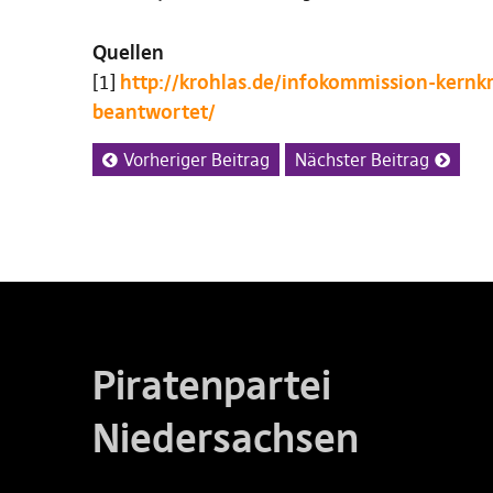
Quellen
[1]
http://krohlas.de/infokommission-kernk
beantwortet/
Vorheriger Beitrag
Nächster Beitrag
Piratenpartei
Niedersachsen