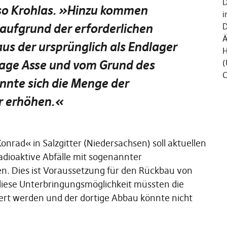
D
so Krohlas
. »Hinzu kommen
i
aufgrund der erforderlichen
D
Ä
us der ursprünglich als Endlager
H
age Asse und vom Grund des
(
C
nnte sich die Menge der
r erhöhen.
«
onrad« in Salzgitter (Niedersachsen) soll aktuellen
adioaktive Abfälle mit sogenannter
. Dies ist Voraussetzung für den Rückbau von
iese Unterbringungsmöglichkeit müssten die
ert werden und der dortige Abbau könnte nicht