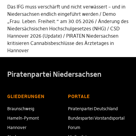
Das IFG muss verschärft und nicht verwässert – und in
Niedersachsen endlich eingeführt werden
Demo
„Frau. Leben. Freiheit.“ am 30.05.2026
Änderung des
Niedersächsischen Hochschulgesetzes (NHG)
CSD
Hannover 2026 (Update)
PIRATEN Niedersachsen
kritisieren Cannabisbeschlüsse des Ärztetages in
Hannover
Piratenpartei Niedersachsen
GLIEDERUNGEN
PORTALE
Braunschweig
Piratenpartei Deutschland
Hameln-Pymont
Bundespartei Vorstandsportal
Hannover
Forum