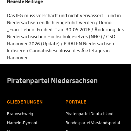
Neueste Beiträge
Das IFG muss verschärft und nicht verwässert – und in
Niedersachsen endlich eingeführt werden
Demo
„Frau. Leben. Freiheit.“ am 30.05.2026
Änderung des
Niedersächsischen Hochschulgesetzes (NHG)
CSD
Hannover 2026 (Update)
PIRATEN Niedersachsen
kritisieren Cannabisbeschlüsse des Ärztetages in
Hannover
Piratenpartei Niedersachsen
GLIEDERUNGEN
PORTALE
Braunschweig
Piratenpartei Deutschland
Hameln-Pymont
Bundespartei Vorstandsportal