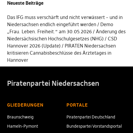
Neueste Beiträge
Das IFG muss verschärft und nicht verwässert – und in
Niedersachsen endlich eingeführt werden
Demo
„Frau. Leben. Freiheit.“ am 30.05.2026
Änderung des
Niedersächsischen Hochschulgesetzes (NHG)
CSD
Hannover 2026 (Update)
PIRATEN Niedersachsen
kritisieren Cannabisbeschlüsse des Ärztetages in
Hannover
Piratenpartei Niedersachsen
GLIEDERUNGEN
PORTALE
Braunschweig
Piratenpartei Deutschland
Hameln-Pymont
Bundespartei Vorstandsportal