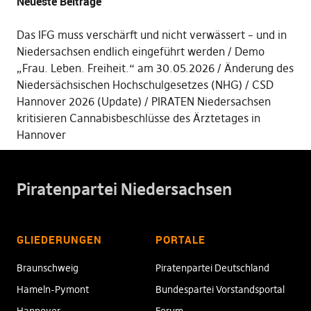
Neueste Beiträge
Das IFG muss verschärft und nicht verwässert – und in
Niedersachsen endlich eingeführt werden
Demo
„Frau. Leben. Freiheit.“ am 30.05.2026
Änderung des
Niedersächsischen Hochschulgesetzes (NHG)
CSD
Hannover 2026 (Update)
PIRATEN Niedersachsen
kritisieren Cannabisbeschlüsse des Ärztetages in
Hannover
Piratenpartei Niedersachsen
GLIEDERUNGEN
PORTALE
Braunschweig
Piratenpartei Deutschland
Hameln-Pymont
Bundespartei Vorstandsportal