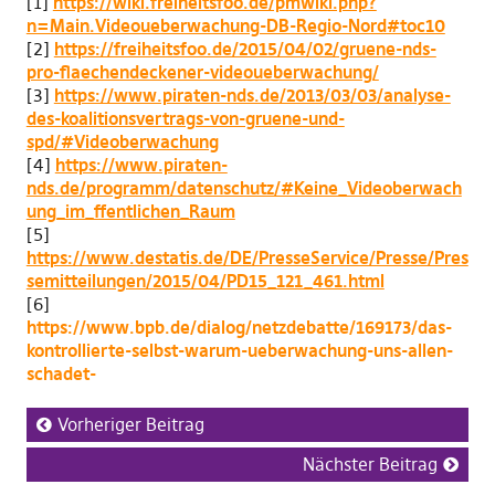
[1]
https://wiki.freiheitsfoo.de/pmwiki.php?
n=Main.Videoueberwachung-DB-Regio-Nord#toc10
[2]
https://freiheitsfoo.de/2015/04/02/gruene-nds-
pro-flaechendeckener-videoueberwachung/
[3]
https://www.piraten-nds.de/2013/03/03/analyse-
des-koalitionsvertrags-von-gruene-und-
spd/#Videoberwachung
[4]
https://www.piraten-
nds.de/programm/datenschutz/#Keine_Videoberwach
ung_im_ffentlichen_Raum
[5]
https://www.destatis.de/DE/PresseService/Presse/Pres
semitteilungen/2015/04/PD15_121_461.html
[6]
https://www.bpb.de/dialog/netzdebatte/169173/das-
kontrollierte-selbst-warum-ueberwachung-uns-allen-
schadet-
Vorheriger Beitrag
Nächster Beitrag