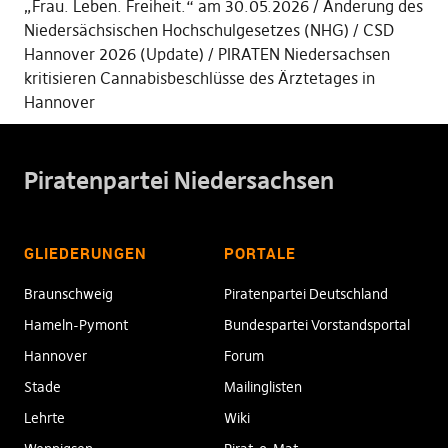
„Frau. Leben. Freiheit.“ am 30.05.2026
Änderung des
Niedersächsischen Hochschulgesetzes (NHG)
CSD
Hannover 2026 (Update)
PIRATEN Niedersachsen
kritisieren Cannabisbeschlüsse des Ärztetages in
Hannover
Piratenpartei Niedersachsen
GLIEDERUNGEN
PORTALE
Braunschweig
Piratenpartei Deutschland
Hameln-Pymont
Bundespartei Vorstandsportal
Hannover
Forum
Stade
Mailinglisten
Lehrte
Wiki