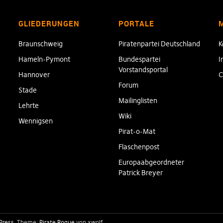
GLIEDERUNGEN
PORTALE
Braunschweig
Piratenpartei Deutschland
K
Hameln-Pymont
Bundespartei
I
Vorstandsportal
Hannover
C
Forum
Stade
Mailinglisten
Lehrte
Wiki
Wennigsen
Pirat-o-Mat
Flaschenpost
Europaabgeordneter
Patrick Breyer
Press
Theme:
Pirate Rogue
von xwolf