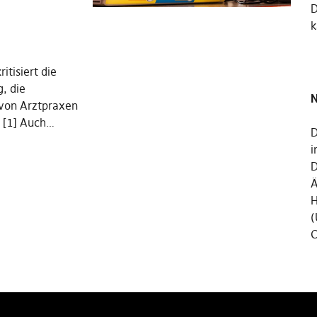
k
itisiert die
, die
N
 von Arztpraxen
 [1] Auch…
D
i
D
Ä
H
(
C