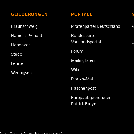
GLIEDERUNGEN
PORTALE
Braunschweig
Piratenpartei Deutschland
K
Hameln-Pymont
Bundespartei
I
Vorstandsportal
Hannover
C
Forum
Stade
Mailinglisten
Lehrte
Wiki
Wennigsen
Pirat-o-Mat
Flaschenpost
Europaabgeordneter
Patrick Breyer
Press
Theme:
Pirate Rogue
von xwolf