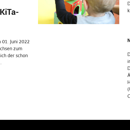
KiTa-
k
N
 01. Juni 2022
achsen zum
D
sich der schon
i
…
D
Ä
H
(
C