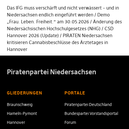
Das IFG muss verschärft und nicht verwässert – und in
Niedersachsen endlich eingeführt werden
Demo
„Frau. Leben. Freiheit.“ am 30.05.2026
Änderung des
Niedersächsischen Hochschulgesetzes (NHG)
CSD
Hannover 2026 (Update)
PIRATEN Niedersachsen
kritisieren Cannabisbeschlüsse des Ärztetages in
Hannover
Piratenpartei Niedersachsen
GLIEDERUNGEN
PORTALE
Braunschweig
Piratenpartei Deutschland
Hameln-Pymont
Bundespartei Vorstandsportal
Hannover
Forum